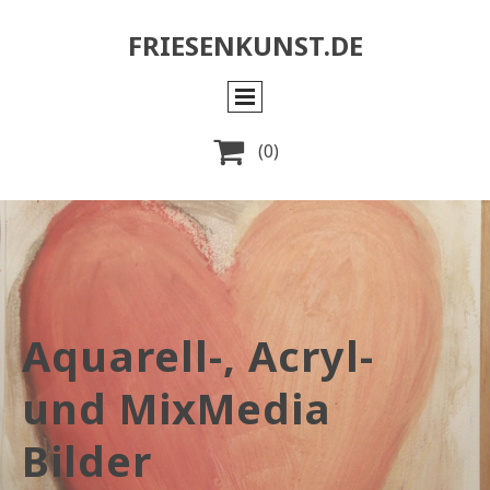
FRIESENKUNST.DE

(0)
Aquarell-, Acryl-
und MixMedia
Bilder