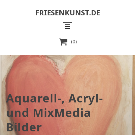
FRIESENKUNST.DE

(0)
Aquarell-, Acryl-
und MixMedia
Bilder