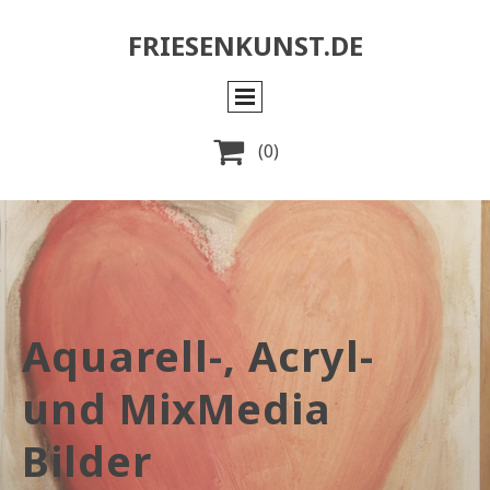
FRIESENKUNST.DE

(0)
Aquarell-, Acryl-
und MixMedia
Bilder