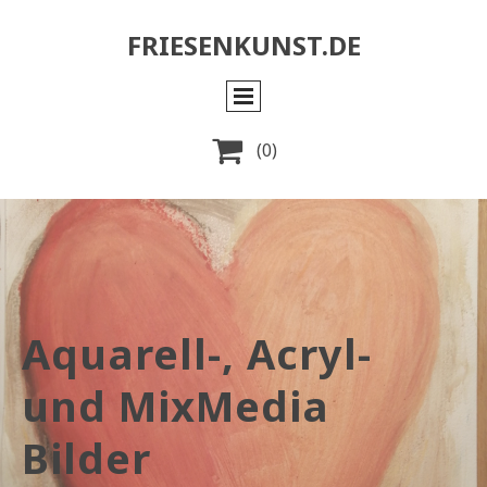
FRIESENKUNST.DE

(0)
Aquarell-, Acryl-
und MixMedia
Bilder