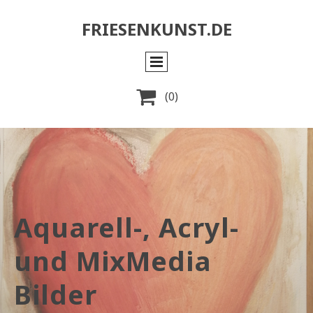
FRIESENKUNST.DE

(0)
Aquarell-, Acryl-
und MixMedia
Bilder