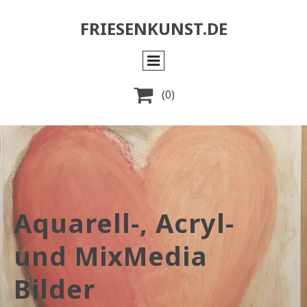
FRIESENKUNST.DE

(0)
Aquarell-, Acryl-
und MixMedia
Bilder