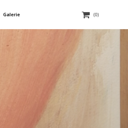

Galerie
(0)