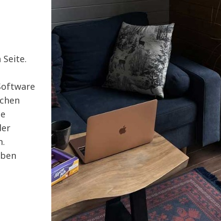
Seite.
-Software
ichen
ne
der
n.
eben