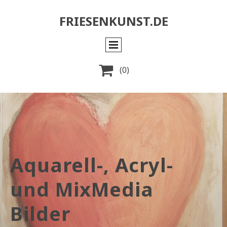
FRIESENKUNST.DE

(0)
Aquarell-, Acryl-
und MixMedia
Bilder