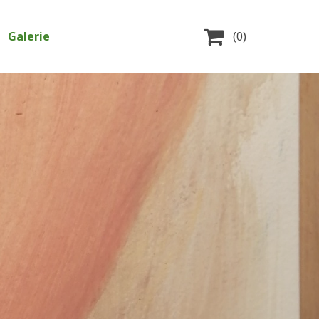

Galerie
(0)