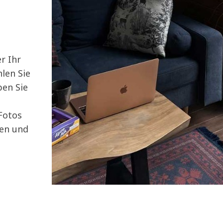
r Ihr
len Sie
ben Sie
Fotos
ren und