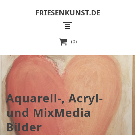
FRIESENKUNST.DE

(0)
Aquarell-, Acryl-
und MixMedia
Bilder