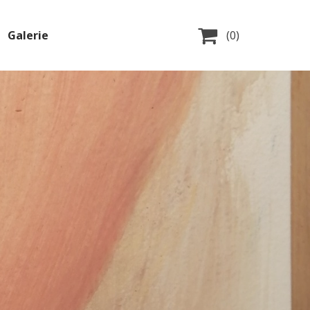

Galerie
(0)