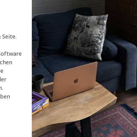
Seite.
-Software
ichen
ne
der
n.
eben